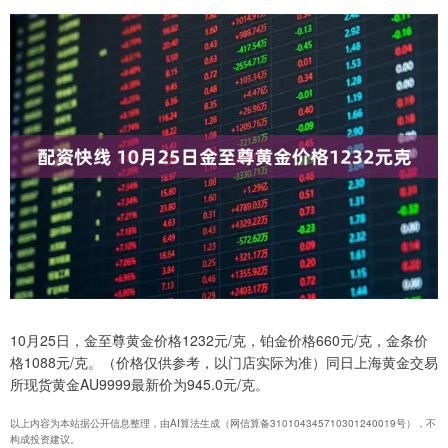
10月25日，金至尊黄金价格1232元/克，铂金价格660元/克，金条价
格1088元/克。（价格仅供参考，以门店实际为准）同日上海黄金交易
所现货黄金AU9999最新价为945.0元/克。
以上内容为本站据公开信息整理，由AI算法生成（网信算备310104345710301240019号），不
构成投资建议。