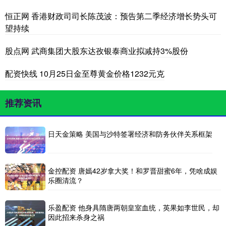
恒正网 香港财政司司长陈茂波：预告第二季经济增长势头可
望持续
股点网 武商集团大股东达孜银泰商业拟减持3%股份
配资快线 10月25日金至尊黄金价格1232元克
推荐资讯
日天金策略 美国与沙特签署经济和防务伙伴关系框架
金控配资 唐嫣42岁拿大奖！和罗晋甜蜜6年，凭啥成娱
乐圈清流？
乐盈配资 他身具隋唐两朝皇室血统，英果如李世民，却
因此招来杀身之祸