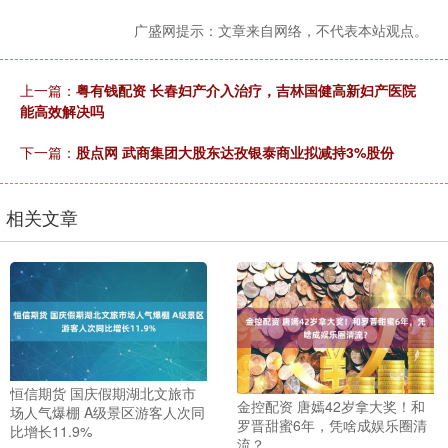
广盛网提示：文章来自网络，不代表本站观点。
上一篇：
粤有钱配资 长春妇产介入治疗，吉林国健高新妇产医院
能高效解决吗
下一篇：
股点网 武商集团大股东达孜银泰商业拟减持3%股份
相关文章
恒信期货 国庆假期湖北文旅市
金控配资 唐嫣42岁拿大奖！和
场人气爆棚 A级景区游客人次同
罗晋甜蜜6年，凭啥成娱乐圈清
比增长11.9%
流？