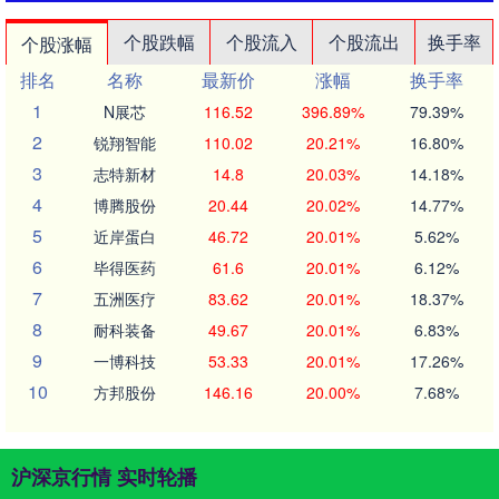
个股跌幅
个股流入
个股流出
换手率
个股涨幅
排名
名称
最新价
涨幅
换手率
1
N展芯
116.52
396.89%
79.39%
2
锐翔智能
110.02
20.21%
16.80%
3
志特新材
14.8
20.03%
14.18%
4
博腾股份
20.44
20.02%
14.77%
5
近岸蛋白
46.72
20.01%
5.62%
6
毕得医药
61.6
20.01%
6.12%
7
五洲医疗
83.62
20.01%
18.37%
8
耐科装备
49.67
20.01%
6.83%
9
一博科技
53.33
20.01%
17.26%
10
方邦股份
146.16
20.00%
7.68%
沪深京行情 实时轮播