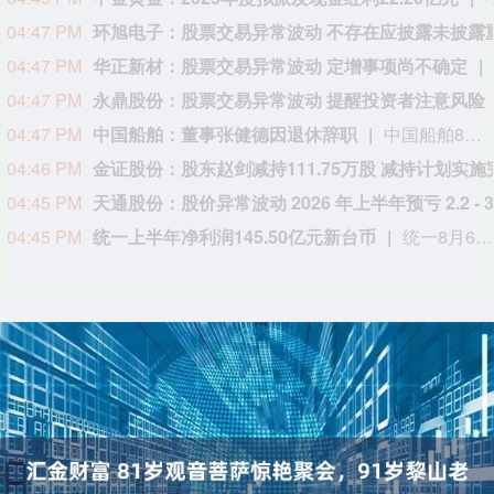
04:43 PM
04:43 PM
04:42 PM
中国船舶：聘任孙长庆为副总经理、总会计师
中国船舶公告称，公司第九届董事会第八次会议于2026年8月6日召开，审议通
04:42 PM
04:42 PM
玲珑轮胎：控股股东增持9000万元 占总股本0.52%
04:41 PM
04:41 PM