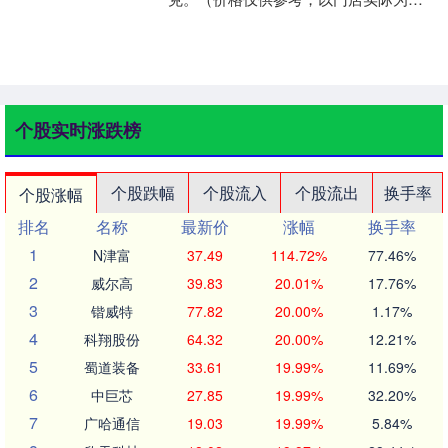
准）同日上海黄金交易所现货黄金
AU9999....
个股实时涨跌榜
个股跌幅
个股流入
个股流出
换手率
个股涨幅
排名
名称
最新价
涨幅
换手率
1
N津富
37.49
114.72%
77.46%
2
威尔高
39.83
20.01%
17.76%
3
锴威特
77.82
20.00%
1.17%
4
科翔股份
64.32
20.00%
12.21%
5
蜀道装备
33.61
19.99%
11.69%
6
中巨芯
27.85
19.99%
32.20%
7
广哈通信
19.03
19.99%
5.84%