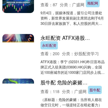
顺配网
查看：
87
分类：
广盛网
9月4日，据媒体报道，援引公司注册处
资料，新世界发展前副主席郑志刚于6月
30日辞去家族旗下、私人控股的周大福
企业董事一职。 据悉，郑志刚去年11月
分别辞任新世界....
永旺配资 ATFX港股：李宁宣布入驻美团闪购，股价短线大涨后掉头
永旺配资
查看：
200
分类：
炒股配资学习
ATFX港股：李宁 (02331.HK)昨日宣布品
牌正式入驻美团(03690.HK)闪购，全国
近100座城市的近1000家门店同步上线，
借助其线下门店作为前置仓....
股牛配 危险的豪赌：当所有人都在做空日元时，一场逆转正在暗处蓄力
股牛配
查看：
118
分类：
广盛网
（原标题：危险的豪赌：当所有人都在
做空日元时，一场逆转正在暗处蓄力）