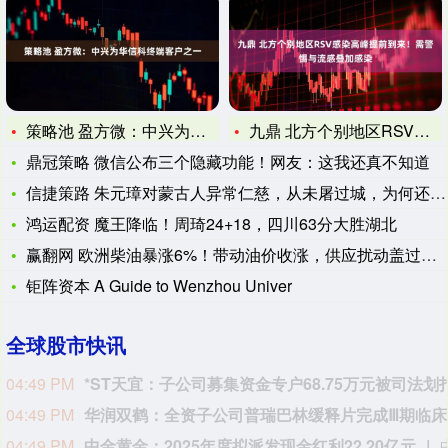
策略池 盈方微：中兴为华信科终端客户之一
九鼎 北方个别地区RSV感染高峰提前到来！需警惕与流感叠加感
鼎冠策略 微信公布三个隐藏功能！网友：这我还真不知道
信捷策路 朱元璋对蒙古人异常仁慈，从未屠过城，为何还有人骂他
鸿运配资 魔王降临！周琦24+18，四川63分大胜湖北
赢翻网 欧洲柴油暴涨6%！带动油价收涨，供应扰动盖过库存累积
钜阵资本 A Guide to Wenzhou Univer
全球股市快讯
04:44 PM
04:43 PM
贵州轮胎：子公司收到美国关税退税8135.87万元
04:43 PM