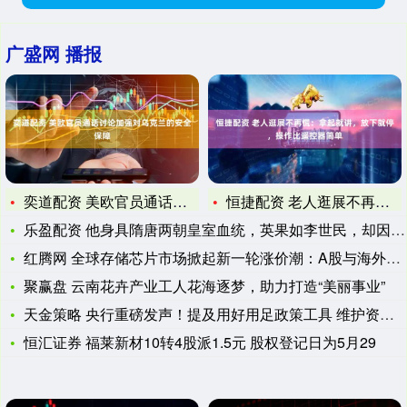
广盛网 播报
奕道配资 美欧官员通话讨论加强对乌克兰的安全保障
恒捷配资 老人逛展不再慌：拿起就讲，放下就停，操作比遥控器简
乐盈配资 他身具隋唐两朝皇室血统，英果如李世民，却因此招来杀
红腾网 全球存储芯片市场掀起新一轮涨价潮：A股与海外股市共振
聚赢盘 云南花卉产业工人花海逐梦，助力打造“美丽事业”
天金策略 央行重磅发声！提及用好用足政策工具 维护资本市场稳
恒汇证券 福莱新材10转4股派1.5元 股权登记日为5月29