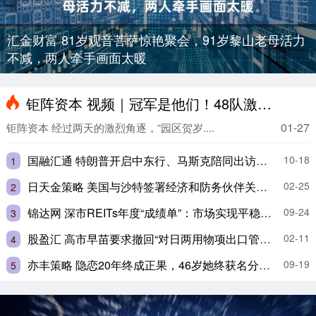
汇金财富 81岁观音菩萨惊艳聚会，91岁黎山老母活力
不减，两人牵手画面太暖
钜阵资本 视频｜冠军是他们！48队激战南沙“园区贺岁杯”
01-27
钜阵资本 经过两天的激烈角逐，“园区贺岁....
国融汇通 特朗普开启中东行、马斯克陪同出访！四天行程会有哪些看点？
10-18
1
日天金策略 美国与沙特签署经济和防务伙伴关系框架
02-25
2
锦达网 深市REITs年度“成绩单”：市场实现平稳扩容增类 募集规模超530亿元
09-24
3
股盈汇 高市早苗要求撤回“对日两用物项出口管制”，中方发声：日方心知肚明，中方坚决反对，不予接受！
02-11
4
亦丰策略 隐恋20年终成正果，46岁她终获名分，53岁生子幸福满溢
09-19
5