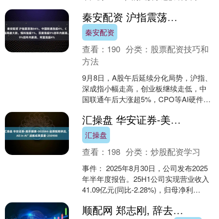
展有限公司，计划在公司披露本公告之
秦安配资 沪指震荡涨04%，中国联通涨超4%，CPO等AI硬件股再度大跌，恒科指超1%，百度涨超9%创年内新高、阿里涨超4%
日起十....
秦安配资
查看：
190
分类：
股票配资技巧和
方法
9月8日，A股午后延续分化局势，沪指、
深成指小幅走高，创业板继续走低，中
国联通午后大涨超5%，CPO等AI硬件股
再度大跌，“易中天”领跌。港股午后拉
汇操盘 华安证券-美年健康-002044-业绩短期承压, “All in AI”战略成果显著-250908
升，恒指、恒....
汇操盘
查看：
198
分类：
炒股配资学习
事件： 2025年8月30日，公司发布2025
年半年度报告。25H1公司实现营业收入
41.09亿元(同比-2.28%)，归母净利
润-2.21亿元(同比-2.59....
顺配网 郑志刚, 辞去家族公司所有职务