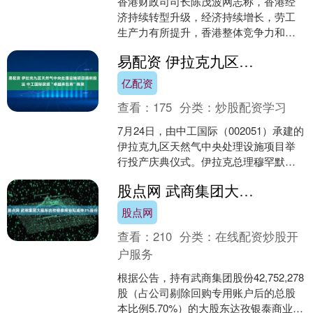
香港财政司司长陈茂波网志称，香港经
济持续转型升级，经济持续增长，劳工
生产力有所提升，香港整体竞争力和吸
引力正不断增强。他预告下周将公布第
易配资 伊拉克九区天然气中央处理设施项目顺利投运 中工国际获颁“卓越承包商”殊荣
二季经济增长预估数字，增....
亿配资
查看：
175
分类：
炒股配资学习
7月24日，由中工国际（002051）承建的
伊拉克九区天然气中央处理设施项目举
行投产庆典仪式。伊拉克总理穆罕默德.
希亚.苏达尼以视频连线方式参加庆典；
股点网 武商集团大股东达孜银泰商业拟减持3%股份
副总理兼石....
股点网
查看：
210
分类：
在线配资炒股开
户服务
根据公告，持有武商集团股份42,752,278
股（占公司剔除回购专用账户后的总股
本比例5.70%）的大股东达孜银泰商业发