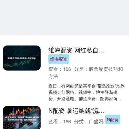
维海配资 网红私自改造无人海岛? 违法!
维海配资
查看：
106
分类：
股票配资技巧和
方法
近日，有网红凭借某平台“荒岛改造”系列
视频走红网络。视频中，博主登岛建
房、开路通电、捕鱼烹食、圈养家禽，
沉浸式演绎海岛独居生活，吸引了大批
N配资 暑运绘就“流动中国”活力画卷 消夏避暑旅游列车解锁新场景、拓展消费新空间
网友点赞打赏。但很快，....
N配资
查看：
166
分类：
广盛网