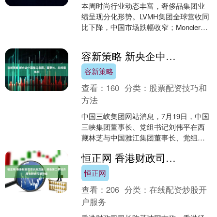
本周时尚行业动态丰富，奢侈品集团业
绩呈现分化形势。LVMH集团全球营收同
比下降，中国市场跌幅收窄；Moncler营
收微增符合预期，但利润承压；Burberry
则....
容新策略 新央企中国雅江集团，董事长、总经理亮相
容新策略
查看：
160
分类：
股票配资技巧和
方法
中国三峡集团网站消息，7月19日，中国
三峡集团董事长、党组书记刘伟平在西
藏林芝与中国雅江集团董事长、党组书
记余兵，总经理、党组副书记王武斌座
恒正网 香港财政司司长陈茂波：预告第二季经济增长势头可望持续
谈，双方就进一步深化....
恒正网
查看：
206
分类：
在线配资炒股开
户服务