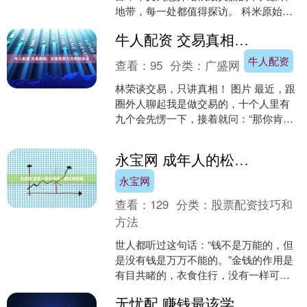
地带，每一处都值得探访。 科米原始森
林科米原始森林延绵320万公顷，这片原
牛人配资 交易真相，交易员努力方向的本质
生态森林1995....
牛人配资
查看：
95
分类：
广盛网
林荣谈交易，只讲真相！ 图片 最近，跟
圈外人聊起我是做交易的，十个人里有
九个会先愣一下，接着就问：“那你肯定
懂K线、MACD吧？能看懂上市公司财报
不？美联储加息....
永宝网 成年人的松弛感，藏在钱包里
永宝网
查看：
129
分类：
股票配资技巧和
方法
世人都听过这句话：“钱不是万能的，但
是没有钱是万万不能的。”金钱的作用是
有目共睹的，衣食住行，没有一样可以
离开钱还能无忧无虑。一分钱难倒英雄
无忧配 赚钱最该学的东西，根本没人教（给普通人最轻松的实操建议）
汉，多少人在糖衣炮弹....