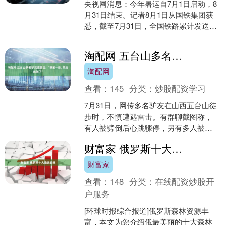
央视网消息：今年暑运自7月1日启动，8
月31日结束。记者8月1日从国铁集团获
悉，截至7月31日，全国铁路累计发送旅
客4.32亿人次。 新线织密路网提升运
力。暑运....
淘配网 五台山多名驴友遭雷击, “眼前一白, 然后就倒了”
淘配网
查看：
145
分类：
炒股配资学习
7月31日，网传多名驴友在山西五台山徒
步时，不慎遭遇雷击。有群聊截图称，
有人被劈倒后心跳骤停，另有多人被击
倒后受到惊吓。 针对此事，中国新闻周
财富家 俄罗斯十大最美森林
刊联系到五台山风景....
财富家
查看：
148
分类：
在线配资炒股开
户服务
[环球时报综合报道]俄罗斯森林资源丰
富，本文为您介绍俄最美丽的十大森林