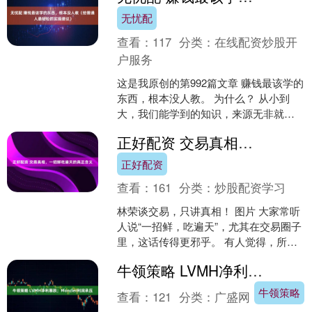
无忧配
查看：
117
分类：
在线配资炒股开
户服务
这是我原创的第992篇文章 赚钱最该学的
东西，根本没人教。 为什么？ 从小到
大，我们能学到的知识，来源无非就这
几个：父母、学校、书籍、实践（公
正好配资 交易真相，一招鲜吃遍天的真正含义
司、领导、同行）、....
正好配资
查看：
161
分类：
炒股配资学习
林荣谈交易，只讲真相！ 图片 大家常听
人说“一招鲜，吃遍天”，尤其在交易圈子
里，这话传得更邪乎。 有人觉得，所谓
一招鲜就是手里攥着个“独门秘籍”，比如
牛领策略 LVMH净利暴跌；Moncler利润承压
只用一根2....
牛领策略
查看：
121
分类：
广盛网