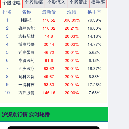
个股跌幅
个股流入
个股流出
换手率
个股涨幅
排名
名称
最新价
涨幅
换手率
1
N展芯
116.52
396.89%
79.39%
2
锐翔智能
110.02
20.21%
16.80%
3
志特新材
14.8
20.03%
14.18%
4
博腾股份
20.44
20.02%
14.77%
5
近岸蛋白
46.72
20.01%
5.62%
6
毕得医药
61.6
20.01%
6.12%
7
五洲医疗
83.62
20.01%
18.37%
8
耐科装备
49.67
20.01%
6.83%
9
一博科技
53.33
20.01%
17.26%
10
方邦股份
146.16
20.00%
7.68%
沪深京行情 实时轮播