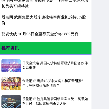
恒正网 香港财政司司长陈茂波：预告第二季经济增
长势头可望持续
股点网 武商集团大股东达孜银泰商业拟减持3%股
份
配资快线 10月25日金至尊黄金价格1232元克
推荐资讯
日天金策略 美国与沙特签署经济和防务伙伴
关系框架
金控配资 唐嫣42岁拿大奖！和罗晋甜蜜6
年，凭啥成娱乐圈清流？
乐盈配资 他身具隋唐两朝皇室血统，英果如
李世民，却因此招来杀身之祸