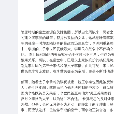
深证成指
14311.01
.68
1.02%
200.89
1
隋唐时期的皇室都源自关陇集团，所以自北周以来，两者之
的建立者李渊的母亲，都是独孤信的女儿，这就意味着李渊
朝的强盛一时却因隋炀帝的暴政而迅速衰亡，李渊则重新整
中，李渊的儿子李世民贡献最大。李世民在战争中不仅确立
妃。 李世民和杨妃的关系究竟始于何时已不可考，但作为
姻亲关系。所以，在乱世中，已经失去家族庇护的杨妃最终
别是李世民的第三子李恪和第六子李愔。由此可见，李世民
世民也非常宠爱他。在李世民登基为帝后，更是不断对他进
然而，随着太子李承乾的谋反被废，魏王李泰也因此被废除
人，但性格柔弱，李世民担心他无法控制朝中权臣，难以维
因为李恪既英勇又果断，李世民甚至称他为“吴王英果类我
反对立李恪为太子，认为这并不合适。 长孙无忌的反对让
外甥。但是，长孙无忌并不为所动，他提出了两个理由：第
帝，而应该选择一位能够守成的皇帝，而李治正符合这一条