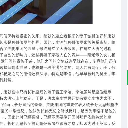
沪深300
4694.44
.42%
43.13
0.93%
间便保持着紧密的关系。隋朝的建立者杨坚的妻子独孤伽罗和唐朝
其实是独孤伽罗的外甥。因此，李渊与独孤伽罗家族关系密切。隋
合了关陇集团的力量，最终建立了大唐帝国。在建立大唐的过程
了自己的影响力，还趁机娶了家破人亡的表妹——隋炀帝的女儿杨
关陇门阀的贵族子弟，他们之间的交情或许早就存在，毕竟他们还有
选择归附李世民，也算是一段美满的结局。两人共有两个儿子，分
和杨妃之间的感情还算深厚。特别是李恪，他早早被封为吴王，李
行封赏。
，唐朝宫中只有长孙皇后的嫡子晋王李治。李治虽然是皇位继承
持大唐江山的稳定。于是，唐太宗李世民开始有意立李恪为太子，
！”然而，长孙皇后的哥哥、关陇集团的重要代表人物长孙无忌却坚决
李世民非常愤怒，他认为长孙无忌之所以反对，是因为李恪不是他的
一，国家此时已经强盛，已经不需要像开国时那样依靠英武的皇
件。长孙无忌甚至提到隋炀帝虽然很有才华，却因为过于英武，反