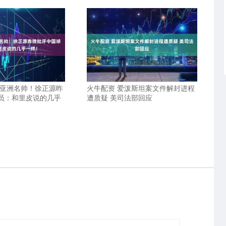
愧亚洲名帅！徐正源昨
火牛配资 爱泼斯坦案文件解封进程
员：和里皮说的几乎
遭质疑 美司法部回应