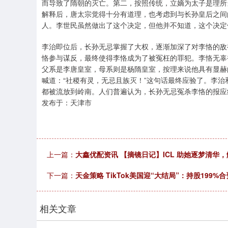
而导致了隋朝的灭亡。第二，按照传统，立嫡为太子是理所
解释后，唐太宗觉得十分有道理，也考虑到与长孙皇后之间
人。李世民虽然做出了这个决定，但他并不知道，这个决定
李治即位后，长孙无忌掌握了大权，逐渐加深了对李恪的敌
恪参与谋反，最终使得李恪成为了被冤枉的罪犯。李恪无辜
父系是李唐皇室，母系则是杨隋皇室，按理来说他具有显赫
喊道：“社稷有灵，无忌且族灭！”这句话最终应验了。李
都被流放到岭南。人们普遍认为，长孙无忌冤杀李恪的报应
发布于：天津市
上一篇：
大鑫优配资讯 【摘镜日记】ICL 助她逐梦清华，
下一篇：
天金策略 TikTok美国迎“大结局”：持股199%
相关文章