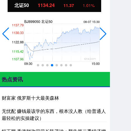
北证50
1134.24
创
11.37
1.01%
热点资讯
财富家 俄罗斯十大最美森林
无忧配 赚钱最该学的东西，根本没人教（给普通人
最轻松的实操建议）