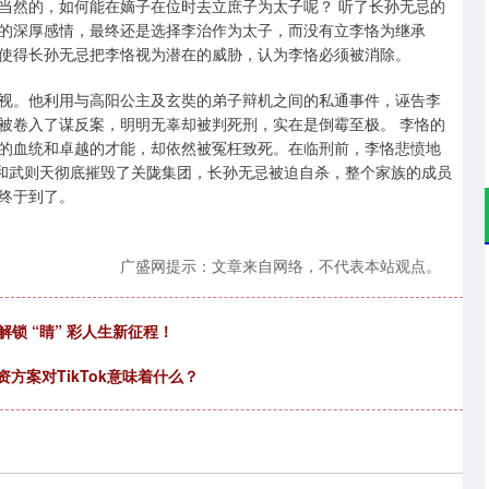
当然的，如何能在嫡子在位时去立庶子为太子呢？ 听了长孙无忌的
的深厚感情，最终还是选择李治作为太子，而没有立李恪为继承
使得长孙无忌把李恪视为潜在的威胁，认为李恪必须被消除。
视。他利用与高阳公主及玄奘的弟子辩机之间的私通事件，诬告李
被卷入了谋反案，明明无辜却被判死刑，实在是倒霉至极。 李恪的
的血统和卓越的才能，却依然被冤枉致死。在临刑前，李恪悲愤地
治和武则天彻底摧毁了关陇集团，长孙无忌被迫自杀，整个家族的成员
终于到了。
广盛网提示：文章来自网络，不代表本站观点。
解锁 “睛” 彩人生新征程！
合资方案对TikTok意味着什么？