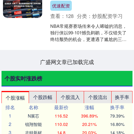
优速配资
查看：
128
分类：
炒股配资学习
NBA常规赛赛场传来令人唏嘘的消息，
独行侠以99-101憾负鹈鹕，不仅错失了
终结颓势的机会，更遭遇了尴尬的三连
败。赛后，年轻的弗拉格在接受采访时
难掩失落，感慨道....
广盛网文章已加载完成
个股实时涨跌榜
个股跌幅
个股流入
个股流出
换手率
个股涨幅
排名
名称
最新价
涨幅
换手率
1
N展芯
116.52
396.89%
79.39%
2
锐翔智能
110.02
20.21%
16.80%
3
志特新材
14.8
20.03%
14.18%