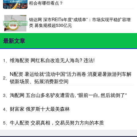
程会有哪些看点？
锦达网 深市REITs年度“成绩单”：市场实现平稳扩容增
类 募集规模超530亿元
最新文章
维海配资 网红私自改造无人海岛? 违法!
1、
N配资 暑运绘就“流动中国”活力画卷 消夏避暑旅游列车解
2、
锁新场景、拓展消费新空间
淘配网 五台山多名驴友遭雷击, “眼前一白, 然后就倒了”
3、
财富家 俄罗斯十大最美森林
4、
牛人配资 交易真相，交易员努力方向的本质
5、