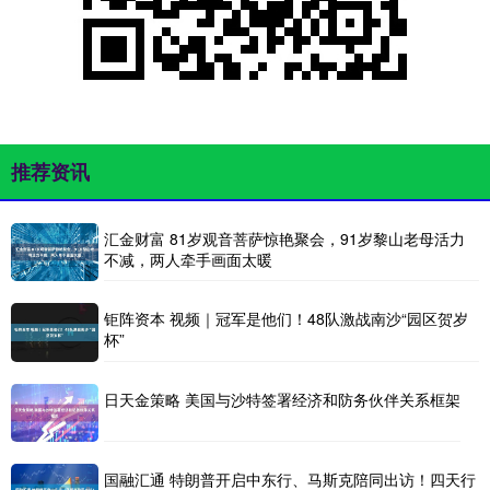
推荐资讯
汇金财富 81岁观音菩萨惊艳聚会，91岁黎山老母活力
不减，两人牵手画面太暖
钜阵资本 视频｜冠军是他们！48队激战南沙“园区贺岁
杯”
日天金策略 美国与沙特签署经济和防务伙伴关系框架
国融汇通 特朗普开启中东行、马斯克陪同出访！四天行