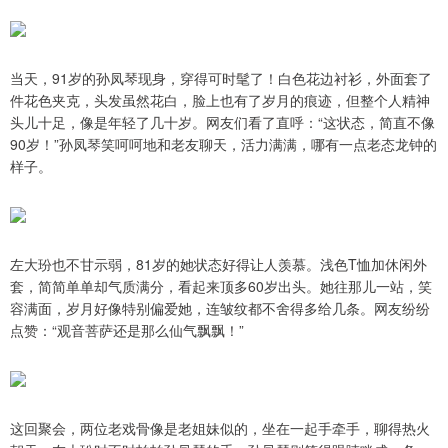
当天，91岁的孙凤琴现身，穿得可时髦了！白色花边衬衫，外面套了
件花色夹克，头发虽然花白，脸上也有了岁月的痕迹，但整个人精神
头儿十足，像是年轻了几十岁。网友们看了直呼：“这状态，简直不像
90岁！”孙凤琴笑呵呵地和老友聊天，活力满满，哪有一点老态龙钟的
样子。
左大玢也不甘示弱，81岁的她状态好得让人羡慕。浅色T恤加休闲外
套，简简单单却气质满分，看起来顶多60岁出头。她往那儿一站，笑
容满面，岁月好像特别偏爱她，连皱纹都不舍得多给几条。网友纷纷
点赞：“观音菩萨还是那么仙气飘飘！”
这回聚会，两位老戏骨像是老姐妹似的，坐在一起手牵手，聊得热火