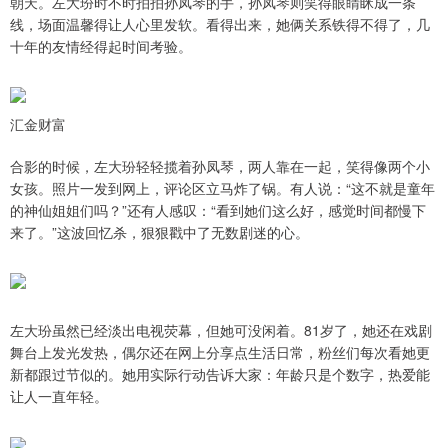
朝天。左大玢时不时拍拍孙凤琴的手，孙凤琴则笑得眼睛眯成一条
线，场面温馨得让人心里发软。看得出来，她俩关系铁得不得了，几
十年的友情经得起时间考验。
汇金财富
合影的时候，左大玢轻轻揽着孙凤琴，两人靠在一起，笑得像两个小
女孩。照片一发到网上，评论区立马炸了锅。有人说：“这不就是童年
的神仙姐姐们吗？”还有人感叹：“看到她们这么好，感觉时间都慢下
来了。”这波回忆杀，狠狠戳中了无数剧迷的心。
左大玢虽然已经淡出电视荧幕，但她可没闲着。81岁了，她还在戏剧
舞台上发光发热，偶尔还在网上分享点生活日常，粉丝们每次看她更
新都跟过节似的。她用实际行动告诉大家：年龄只是个数字，热爱能
让人一直年轻。