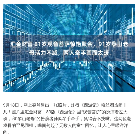
9月18日，网上突然冒出一张照片，炸得《西游记》粉丝圈热闹非
凡！照片里汇金财富，83版《西游记》里“观音菩萨”的扮演者左大
玢，和“黎山老母”的扮演者孙凤琴手牵手，笑得合不拢嘴。这两位老
戏骨的罕见同框，瞬间勾起了无数人的童年回忆，让人心里暖洋洋
的。