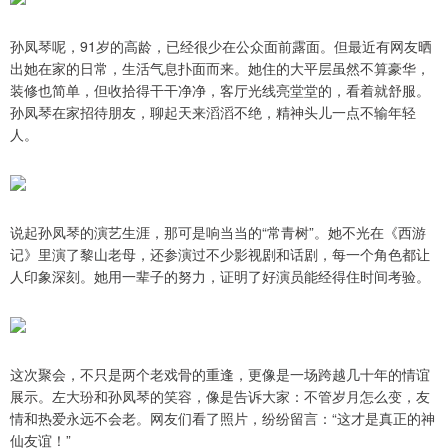
孙凤琴呢，91岁的高龄，已经很少在公众面前露面。但最近有网友晒
出她在家的日常，生活气息扑面而来。她住的大平层虽然不算豪华，
装修也简单，但收拾得干干净净，客厅光线亮堂堂的，看着就舒服。
孙凤琴在家招待朋友，聊起天来滔滔不绝，精神头儿一点不输年轻
人。
说起孙凤琴的演艺生涯，那可是响当当的“常青树”。她不光在《西游
记》里演了黎山老母，还参演过不少影视剧和话剧，每一个角色都让
人印象深刻。她用一辈子的努力，证明了好演员能经得住时间考验。
这次聚会，不只是两个老戏骨的重逢，更像是一场跨越几十年的情谊
展示。左大玢和孙凤琴的笑容，像是告诉大家：不管岁月怎么变，友
情和热爱永远不会老。网友们看了照片，纷纷留言：“这才是真正的神
仙友谊！”