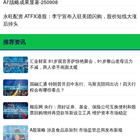
AI”战略成果显著-250908
永旺配资 ATFX港股：李宁宣布入驻美团闪购，股价短线大涨
后掉头
推荐资讯
汇金财富 81岁观音菩萨惊艳聚会，91岁黎山老母活力
不减，两人牵手画面太暖
国融汇通 特朗普开启中东行、马斯克陪同出访！四天行
程会有哪些看点？
顺应网 央行：用好证券、基金、保险公司互换便利和股
票回购增持再贷款等新设立工具 维护资本市场稳定
A股策略 涉及食品添加剂 市场监管总局发布新规