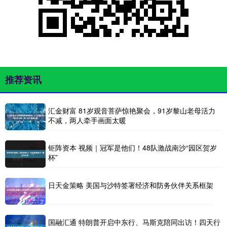
推荐资讯
汇金财富 81岁观音菩萨惊艳聚会，91岁黎山老母活力
不减，两人牵手画面太暖
钜阵资本 视频｜冠军是他们！48队激战南沙“园区贺岁
杯”
日天金策略 美国与沙特签署经济和防务伙伴关系框架
国融汇通 特朗普开启中东行、马斯克陪同出访！四天行