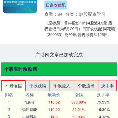
日富农优配
查看：
94
分类：
炒股配资学习
（原标题：普冉股份10转4股派4.3元 股
权登记日为5月29日）日富农优配 同花顺
（300033）财经讯 普冉股份5月26日公
告信息显示，本公司2024全年权益....
广盛网文章已加载完成
个股实时涨跌榜
个股跌幅
个股流入
个股流出
换手率
个股涨幅
排名
名称
最新价
涨幅
换手率
1
N展芯
116.52
396.89%
79.39%
2
锐翔智能
110.02
20.21%
16.80%
3
志特新材
14.8
20.03%
14.18%