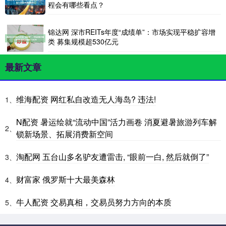
程会有哪些看点？
锦达网 深市REITs年度“成绩单”：市场实现平稳扩容增
类 募集规模超530亿元
最新文章
维海配资 网红私自改造无人海岛? 违法!
1、
N配资 暑运绘就“流动中国”活力画卷 消夏避暑旅游列车解
2、
锁新场景、拓展消费新空间
淘配网 五台山多名驴友遭雷击, “眼前一白, 然后就倒了”
3、
财富家 俄罗斯十大最美森林
4、
牛人配资 交易真相，交易员努力方向的本质
5、