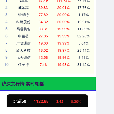
1
N津富
37.49
114.72%
77.46%
2
威尔高
39.83
20.01%
17.76%
3
锴威特
77.82
20.00%
1.17%
4
科翔股份
64.32
20.00%
12.21%
5
蜀道装备
33.61
19.99%
11.69%
6
中巨芯
27.85
19.99%
32.20%
7
广哈通信
19.03
19.99%
5.84%
8
欣天科技
18.02
19.97%
28.44%
9
飞天诚信
12.56
19.96%
8.49%
10
任子行
7.16
19.93%
31.42%
沪深京行情 实时轮播
北证50
1122.88
创
3.42
0.30%