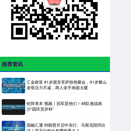
推荐资讯
汇金财富 81岁观音菩萨惊艳聚会，91岁黎山
老母活力不减，两人牵手画面太暖
钜阵资本 视频｜冠军是他们！48队激战南
沙“园区贺岁杯”
国融汇通 特朗普开启中东行、马斯克陪同出
访！四天行程会有哪些看点？