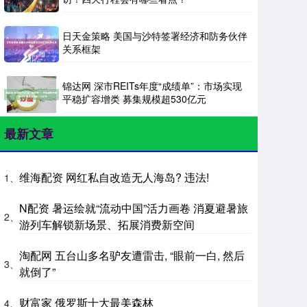
日天金策略 美国与沙特签署经济和防务伙伴
关系框架
锦达网 深市REITs年度“成绩单”：市场实现
平稳扩容增类 募集规模超530亿元
最新文章
维海配资 网红私自改造无人海岛? 违法!
1、
N配资 暑运绘就“流动中国”活力画卷 消夏避暑旅
2、
游列车解锁新场景、拓展消费新空间
淘配网 五台山多名驴友遭雷击, “眼前一白, 然后
3、
就倒了”
财富家 俄罗斯十大最美森林
4、