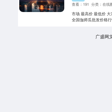
查看：
191
分类：
在线
市场 最高价 最低价 大宗
全国伽师瓜批发价格行情
广盛网
深证成指
14110.12
.92
0.57%
-34.08
-0