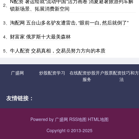
N配资 暑运绘就“流动中国”活力画卷 消夏避暑旅游列车解
2、
锁新场景、拓展消费新空间
淘配网 五台山多名驴友遭雷击, “眼前一白, 然后就倒了”
3、
财富家 俄罗斯十大最美森林
4、
牛人配资 交易真相，交易员努力方向的本质
5、
广盛网
炒股配资学习
在线配资炒股开户
股票配资技巧和方
服务
法
友情链接：
Powered by
广盛网
RSS地图
HTML地图
Copyright
© 2013-2025