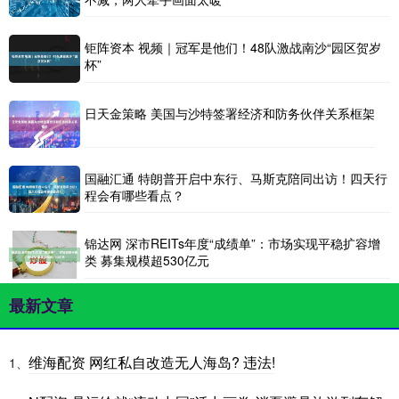
钜阵资本 视频｜冠军是他们！48队激战南沙“园区贺岁
杯”
日天金策略 美国与沙特签署经济和防务伙伴关系框架
国融汇通 特朗普开启中东行、马斯克陪同出访！四天行
程会有哪些看点？
锦达网 深市REITs年度“成绩单”：市场实现平稳扩容增
类 募集规模超530亿元
最新文章
维海配资 网红私自改造无人海岛? 违法!
1、