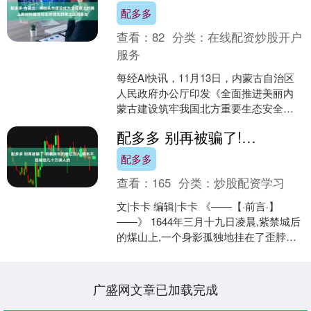
配多多
查看：
82
分类：
在线配资炒股开户
服务
每经AI快讯，11月13日，内蒙古自治区
人民政府办公厅印发《全面推进美丽内
蒙古建设筑牢我国北方重要生态安全屏
障规划纲要（2025—2035年）》，其中
配多多 别再被骗了!明朝末年的数亿汉人,根本不是输给几十万满人的
提出，全面....
配多多
查看：
165
分类：
炒股配资学习
文|卡卡 编辑|卡卡 《——【·前言·】
——》 1644年三月十九日凌晨,紫禁城后
的煤山上,一个身影孤独地挂在了歪脖子
树上。 这个人是崇祯皇帝,大明王朝的最
后一....
广盛网文章已加载完成