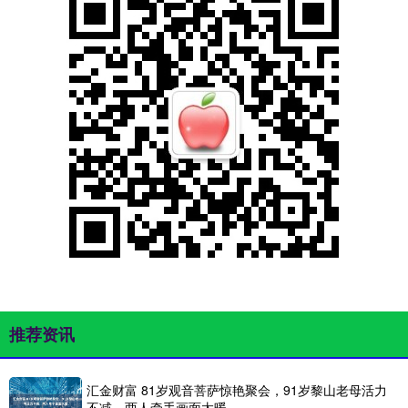
推荐资讯
汇金财富 81岁观音菩萨惊艳聚会，91岁黎山老母活力
不减，两人牵手画面太暖