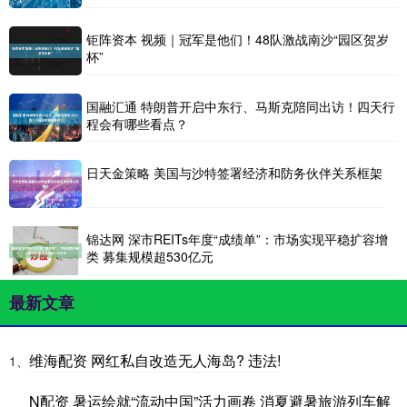
钜阵资本 视频｜冠军是他们！48队激战南沙“园区贺岁
杯”
国融汇通 特朗普开启中东行、马斯克陪同出访！四天行
程会有哪些看点？
日天金策略 美国与沙特签署经济和防务伙伴关系框架
锦达网 深市REITs年度“成绩单”：市场实现平稳扩容增
类 募集规模超530亿元
最新文章
维海配资 网红私自改造无人海岛? 违法!
1、
N配资 暑运绘就“流动中国”活力画卷 消夏避暑旅游列车解