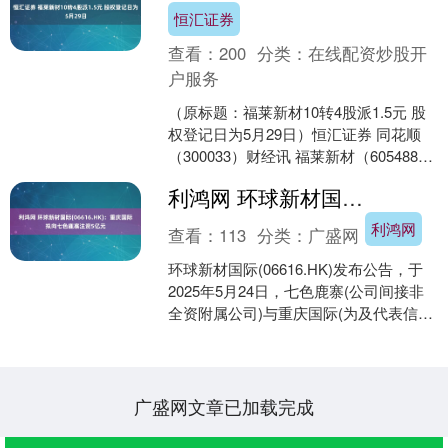
恒汇证券
查看：
200
分类：
在线配资炒股开
户服务
（原标题：福莱新材10转4股派1.5元 股
权登记日为5月29日）恒汇证券 同花顺
（300033）财经讯 福莱新材（605488）
5月26日公告信息显示，本公司2....
利鸿网 环球新材国际(06616.HK)：重庆国际拟向七色鹿寨注资5亿元
利鸿网
查看：
113
分类：
广盛网
环球新材国际(06616.HK)发布公告，于
2025年5月24日，七色鹿寨(公司间接非
全资附属公司)与重庆国际(为及代表信托
行事)订立增资协议，据此利鸿网，重
庆....
广盛网文章已加载完成