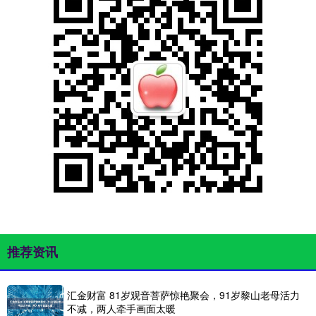
推荐资讯
汇金财富 81岁观音菩萨惊艳聚会，91岁黎山老母活力
不减，两人牵手画面太暖