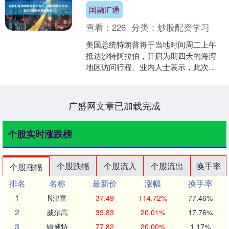
国融汇通
查看：
226
分类：
炒股配资学习
美国总统特朗普将于当地时间周二上午
抵达沙特阿拉伯，开启为期四天的海湾
地区访问行程。业内人士表示，此次出
访预计将更多聚焦于经济协议而非地区
安全危机国融汇通，尽管中....
广盛网文章已加载完成
个股实时涨跌榜
个股跌幅
个股流入
个股流出
换手率
个股涨幅
排名
名称
最新价
涨幅
换手率
1
N津富
37.49
114.72%
77.46%
2
威尔高
39.83
20.01%
17.76%
3
锴威特
77.82
20.00%
1.17%