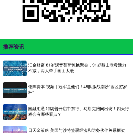
推荐资讯
汇金财富 81岁观音菩萨惊艳聚会，91岁黎山老母活力
不减，两人牵手画面太暖
钜阵资本 视频｜冠军是他们！48队激战南沙“园区贺岁
杯”
国融汇通 特朗普开启中东行、马斯克陪同出访！四天行
程会有哪些看点？
日天金策略 美国与沙特签署经济和防务伙伴关系框架