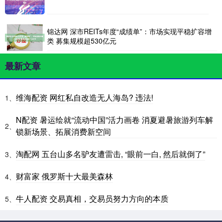
锦达网 深市REITs年度“成绩单”：市场实现平稳扩容增
类 募集规模超530亿元
最新文章
维海配资 网红私自改造无人海岛? 违法!
1、
N配资 暑运绘就“流动中国”活力画卷 消夏避暑旅游列车解
2、
锁新场景、拓展消费新空间
淘配网 五台山多名驴友遭雷击, “眼前一白, 然后就倒了”
3、
财富家 俄罗斯十大最美森林
4、
牛人配资 交易真相，交易员努力方向的本质
5、