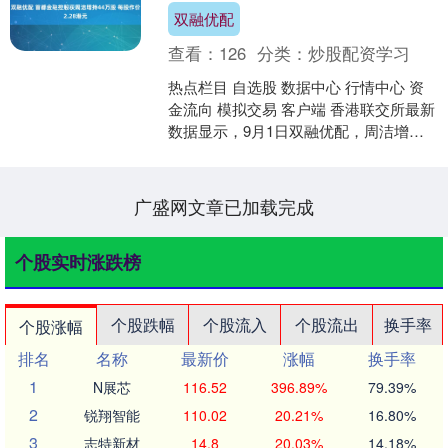
双融优配
查看：
126
分类：
炒股配资学习
热点栏目 自选股 数据中心 行情中心 资
金流向 模拟交易 客户端 香港联交所最新
数据显示，9月1日双融优配，周洁增持
首都金融控股（08239）44万股，每股作
价....
广盛网文章已加载完成
个股实时涨跌榜
个股跌幅
个股流入
个股流出
换手率
个股涨幅
排名
名称
最新价
涨幅
换手率
1
N展芯
116.52
396.89%
79.39%
2
锐翔智能
110.02
20.21%
16.80%
3
志特新材
14.8
20.03%
14.18%