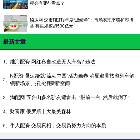
程会有哪些看点？
锦达网 深市REITs年度“成绩单”：市场实现平稳扩容增
类 募集规模超530亿元
最新文章
维海配资 网红私自改造无人海岛? 违法!
1、
N配资 暑运绘就“流动中国”活力画卷 消夏避暑旅游列车解
2、
锁新场景、拓展消费新空间
淘配网 五台山多名驴友遭雷击, “眼前一白, 然后就倒了”
3、
财富家 俄罗斯十大最美森林
4、
牛人配资 交易真相，交易员努力方向的本质
5、