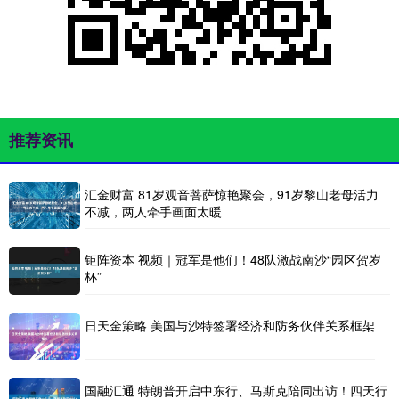
推荐资讯
汇金财富 81岁观音菩萨惊艳聚会，91岁黎山老母活力
不减，两人牵手画面太暖
钜阵资本 视频｜冠军是他们！48队激战南沙“园区贺岁
杯”
日天金策略 美国与沙特签署经济和防务伙伴关系框架
国融汇通 特朗普开启中东行、马斯克陪同出访！四天行