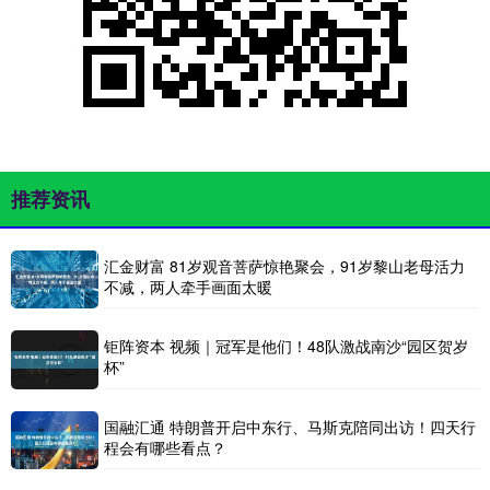
推荐资讯
汇金财富 81岁观音菩萨惊艳聚会，91岁黎山老母活力
不减，两人牵手画面太暖
钜阵资本 视频｜冠军是他们！48队激战南沙“园区贺岁
杯”
国融汇通 特朗普开启中东行、马斯克陪同出访！四天行
程会有哪些看点？