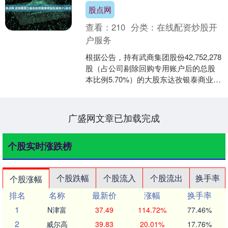
股点网
查看：
210
分类：
在线配资炒股开
户服务
根据公告，持有武商集团股份42,752,278
股（占公司剔除回购专用账户后的总股
本比例5.70%）的大股东达孜银泰商业发
展有限公司，计划在公司披露本公告之
日起十....
广盛网文章已加载完成
个股实时涨跌榜
个股跌幅
个股流入
个股流出
换手率
个股涨幅
排名
名称
最新价
涨幅
换手率
1
N津富
37.49
114.72%
77.46%
2
威尔高
39.83
20.01%
17.76%