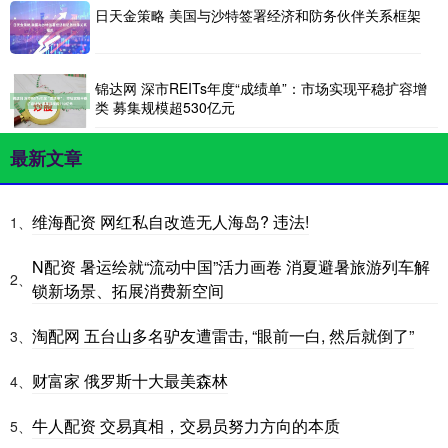
日天金策略 美国与沙特签署经济和防务伙伴关系框架
锦达网 深市REITs年度“成绩单”：市场实现平稳扩容增
类 募集规模超530亿元
最新文章
维海配资 网红私自改造无人海岛? 违法!
1、
N配资 暑运绘就“流动中国”活力画卷 消夏避暑旅游列车解
2、
锁新场景、拓展消费新空间
淘配网 五台山多名驴友遭雷击, “眼前一白, 然后就倒了”
3、
财富家 俄罗斯十大最美森林
4、
牛人配资 交易真相，交易员努力方向的本质
5、