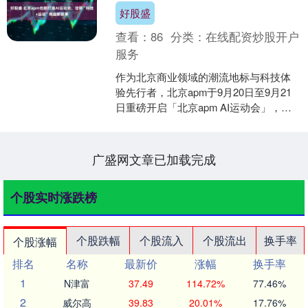
好股盛
查看：
86
分类：
在线配资炒股开户
服务
作为北京商业领域的潮流地标与科技体
验先行者，北京apm于9月20日至9月21
日重磅开启「北京apm AI运动会」，集
结多元智能机器人阵容，打造覆盖科技
竞技表演+....
广盛网文章已加载完成
个股实时涨跌榜
个股跌幅
个股流入
个股流出
换手率
个股涨幅
排名
名称
最新价
涨幅
换手率
1
N津富
37.49
114.72%
77.46%
2
威尔高
39.83
20.01%
17.76%