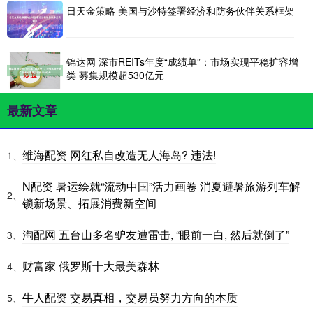
日天金策略 美国与沙特签署经济和防务伙伴关系框架
锦达网 深市REITs年度“成绩单”：市场实现平稳扩容增
类 募集规模超530亿元
最新文章
维海配资 网红私自改造无人海岛? 违法!
1、
N配资 暑运绘就“流动中国”活力画卷 消夏避暑旅游列车解
2、
锁新场景、拓展消费新空间
淘配网 五台山多名驴友遭雷击, “眼前一白, 然后就倒了”
3、
财富家 俄罗斯十大最美森林
4、
牛人配资 交易真相，交易员努力方向的本质
5、