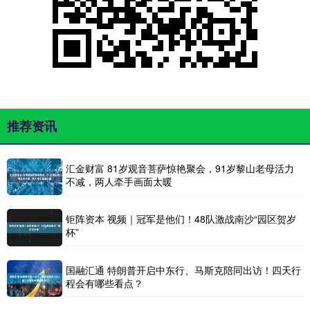
推荐资讯
汇金财富 81岁观音菩萨惊艳聚会，91岁黎山老母活力
不减，两人牵手画面太暖
钜阵资本 视频｜冠军是他们！48队激战南沙“园区贺岁
杯”
国融汇通 特朗普开启中东行、马斯克陪同出访！四天行
程会有哪些看点？