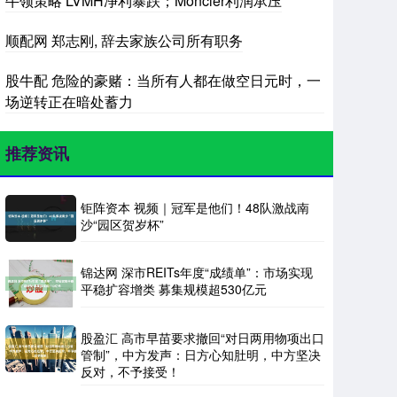
牛领策略 LVMH净利暴跌；Moncler利润承压
顺配网 郑志刚, 辞去家族公司所有职务
股牛配 危险的豪赌：当所有人都在做空日元时，一
场逆转正在暗处蓄力
推荐资讯
钜阵资本 视频｜冠军是他们！48队激战南
沙“园区贺岁杯”
锦达网 深市REITs年度“成绩单”：市场实现
平稳扩容增类 募集规模超530亿元
股盈汇 高市早苗要求撤回“对日两用物项出口
管制”，中方发声：日方心知肚明，中方坚决
反对，不予接受！