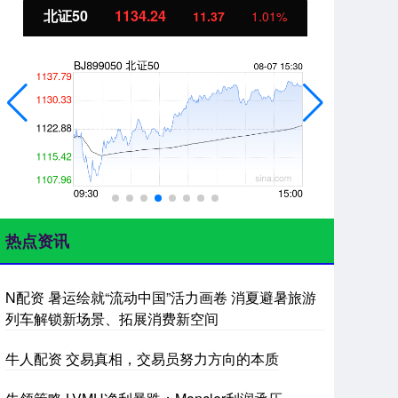
北证50
1134.24
创
11.37
1.01%
热点资讯
N配资 暑运绘就“流动中国”活力画卷 消夏避暑旅游
列车解锁新场景、拓展消费新空间
牛人配资 交易真相，交易员努力方向的本质