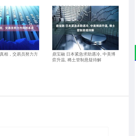
易真相，交易员努力方
鼎宝融 日本紧急求助遇冷, 中美博
弈升温, 稀土管制悬疑待解