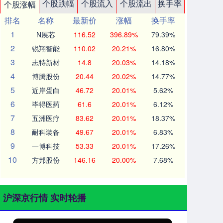
个股跌幅
个股流入
个股流出
换手率
个股涨幅
排名
名称
最新价
涨幅
换手率
1
N展芯
116.52
396.89%
79.39%
2
锐翔智能
110.02
20.21%
16.80%
3
志特新材
14.8
20.03%
14.18%
4
博腾股份
20.44
20.02%
14.77%
5
近岸蛋白
46.72
20.01%
5.62%
6
毕得医药
61.6
20.01%
6.12%
7
五洲医疗
83.62
20.01%
18.37%
8
耐科装备
49.67
20.01%
6.83%
9
一博科技
53.33
20.01%
17.26%
10
方邦股份
146.16
20.00%
7.68%
沪深京行情 实时轮播