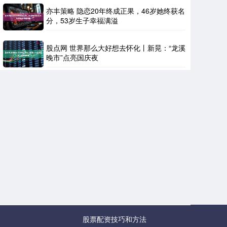
亦丰策略 隐恋20年终成正果，46岁她终获名
分，53岁生子幸福满溢
股点网 世界那么大好想去怀化丨新晃：“龙溪
晚市”点亮国庆夜
股票配资技巧和方法